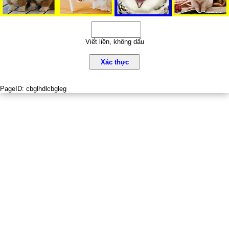
Viết liền, không dấu
Xác thực
PageID:
cbglhdlcbgleg