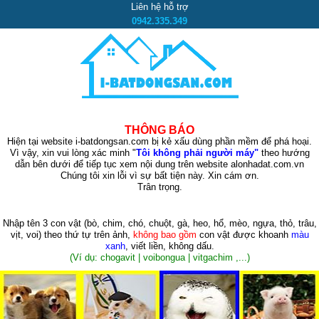
Liên hệ hỗ trợ
0942.335.349
THÔNG BÁO
Hiện tại website i-batdongsan.com bị kẻ xấu dùng phần mềm để phá hoại.
Vì vậy, xin vui lòng xác minh "
Tôi không phải người máy"
theo hướng
dẫn bên dưới để tiếp tục xem nội dung trên website alonhadat.com.vn
Chúng tôi xin lỗi vì sự bất tiện này. Xin cám ơn.
Trân trọng.
Nhập tên 3 con vật
(bò, chim, chó, chuột, gà, heo, hổ, mèo, ngựa, thỏ, trâu,
vịt, voi)
theo thứ tự trên ảnh,
không bao gồm
con vật được khoanh
màu
xanh
, viết liền, không dấu.
(Ví dụ: chogavit | voibongua | vitgachim ,...)