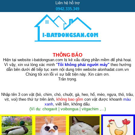
Liên hệ hỗ trợ
0942.335.349
THÔNG BÁO
Hiện tại website i-batdongsan.com bị kẻ xấu dùng phần mềm để phá hoại.
Vì vậy, xin vui lòng xác minh "
Tôi không phải người máy"
theo hướng
dẫn bên dưới để tiếp tục xem nội dung trên website alonhadat.com.vn
Chúng tôi xin lỗi vì sự bất tiện này. Xin cám ơn.
Trân trọng.
Nhập tên 3 con vật
(bò, chim, chó, chuột, gà, heo, hổ, mèo, ngựa, thỏ, trâu,
vịt, voi)
theo thứ tự trên ảnh,
không bao gồm
con vật được khoanh
màu
xanh
, viết liền, không dấu.
(Ví dụ: chogavit | voibongua | vitgachim ,...)