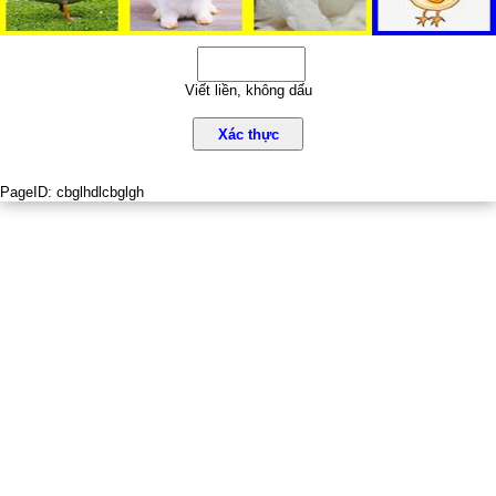
Viết liền, không dấu
Xác thực
PageID:
cbglhdlcbglgh