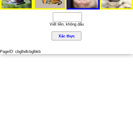
Viết liền, không dấu
Xác thực
PageID:
cbglhdlcbglbkb