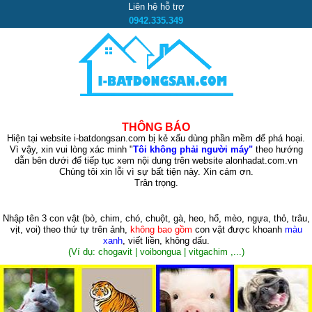
Liên hệ hỗ trợ
0942.335.349
THÔNG BÁO
Hiện tại website i-batdongsan.com bị kẻ xấu dùng phần mềm để phá hoại.
Vì vậy, xin vui lòng xác minh "
Tôi không phải người máy"
theo hướng
dẫn bên dưới để tiếp tục xem nội dung trên website alonhadat.com.vn
Chúng tôi xin lỗi vì sự bất tiện này. Xin cám ơn.
Trân trọng.
Nhập tên 3 con vật
(bò, chim, chó, chuột, gà, heo, hổ, mèo, ngựa, thỏ, trâu,
vịt, voi)
theo thứ tự trên ảnh,
không bao gồm
con vật được khoanh
màu
xanh
, viết liền, không dấu.
(Ví dụ: chogavit | voibongua | vitgachim ,...)