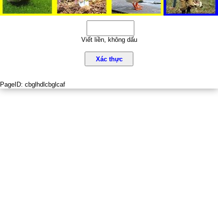
Viết liền, không dấu
Xác thực
PageID:
cbglhdlcbglcaf