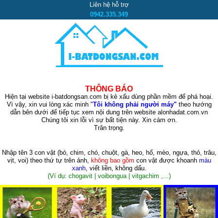
Liên hệ hỗ trợ
0942.335.349
THÔNG BÁO
Hiện tại website i-batdongsan.com bị kẻ xấu dùng phần mềm để phá hoại.
Vì vậy, xin vui lòng xác minh "
Tôi không phải người máy"
theo hướng
dẫn bên dưới để tiếp tục xem nội dung trên website alonhadat.com.vn
Chúng tôi xin lỗi vì sự bất tiện này. Xin cám ơn.
Trân trọng.
Nhập tên 3 con vật
(bò, chim, chó, chuột, gà, heo, hổ, mèo, ngựa, thỏ, trâu,
vịt, voi)
theo thứ tự trên ảnh,
không bao gồm
con vật được khoanh
màu
xanh
, viết liền, không dấu.
(Ví dụ: chogavit | voibongua | vitgachim ,...)