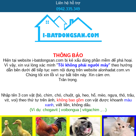
Liên hệ hỗ trợ
0942.335.349
THÔNG BÁO
Hiện tại website i-batdongsan.com bị kẻ xấu dùng phần mềm để phá hoại.
Vì vậy, xin vui lòng xác minh "
Tôi không phải người máy"
theo hướng
dẫn bên dưới để tiếp tục xem nội dung trên website alonhadat.com.vn
Chúng tôi xin lỗi vì sự bất tiện này. Xin cám ơn.
Trân trọng.
Nhập tên 3 con vật
(bò, chim, chó, chuột, gà, heo, hổ, mèo, ngựa, thỏ, trâu,
vịt, voi)
theo thứ tự trên ảnh,
không bao gồm
con vật được khoanh
màu
xanh
, viết liền, không dấu.
(Ví dụ: chogavit | voibongua | vitgachim ,...)