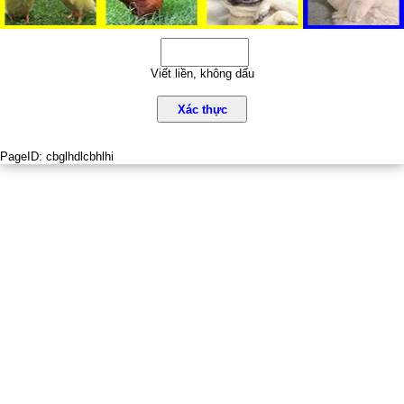
Viết liền, không dấu
Xác thực
PageID:
cbglhdlcbhlhi