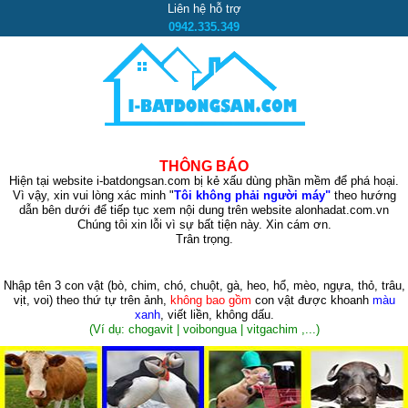
Liên hệ hỗ trợ
0942.335.349
THÔNG BÁO
Hiện tại website i-batdongsan.com bị kẻ xấu dùng phần mềm để phá hoại.
Vì vậy, xin vui lòng xác minh "
Tôi không phải người máy"
theo hướng
dẫn bên dưới để tiếp tục xem nội dung trên website alonhadat.com.vn
Chúng tôi xin lỗi vì sự bất tiện này. Xin cám ơn.
Trân trọng.
Nhập tên 3 con vật
(bò, chim, chó, chuột, gà, heo, hổ, mèo, ngựa, thỏ, trâu,
vịt, voi)
theo thứ tự trên ảnh,
không bao gồm
con vật được khoanh
màu
xanh
, viết liền, không dấu.
(Ví dụ: chogavit | voibongua | vitgachim ,...)