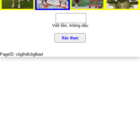
Viết liền, không dấu
Xác thực
PageID:
cbglhdlcbglbad