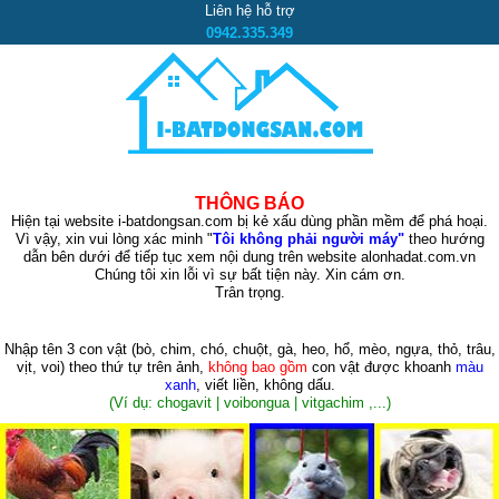
Liên hệ hỗ trợ
0942.335.349
THÔNG BÁO
Hiện tại website i-batdongsan.com bị kẻ xấu dùng phần mềm để phá hoại.
Vì vậy, xin vui lòng xác minh "
Tôi không phải người máy"
theo hướng
dẫn bên dưới để tiếp tục xem nội dung trên website alonhadat.com.vn
Chúng tôi xin lỗi vì sự bất tiện này. Xin cám ơn.
Trân trọng.
Nhập tên 3 con vật
(bò, chim, chó, chuột, gà, heo, hổ, mèo, ngựa, thỏ, trâu,
vịt, voi)
theo thứ tự trên ảnh,
không bao gồm
con vật được khoanh
màu
xanh
, viết liền, không dấu.
(Ví dụ: chogavit | voibongua | vitgachim ,...)