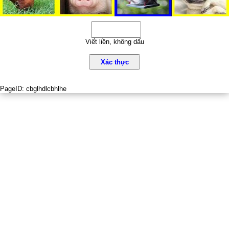
Viết liền, không dấu
Xác thực
PageID:
cbglhdlcbhlhe