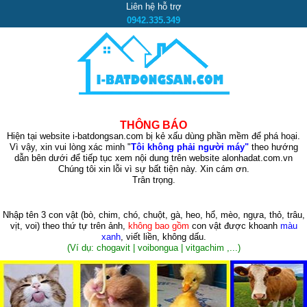
Liên hệ hỗ trợ
0942.335.349
THÔNG BÁO
Hiện tại website i-batdongsan.com bị kẻ xấu dùng phần mềm để phá hoại.
Vì vậy, xin vui lòng xác minh "
Tôi không phải người máy"
theo hướng
dẫn bên dưới để tiếp tục xem nội dung trên website alonhadat.com.vn
Chúng tôi xin lỗi vì sự bất tiện này. Xin cám ơn.
Trân trọng.
Nhập tên 3 con vật
(bò, chim, chó, chuột, gà, heo, hổ, mèo, ngựa, thỏ, trâu,
vịt, voi)
theo thứ tự trên ảnh,
không bao gồm
con vật được khoanh
màu
xanh
, viết liền, không dấu.
(Ví dụ: chogavit | voibongua | vitgachim ,...)