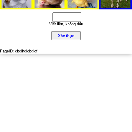
Viết liền, không dấu
Xác thực
PageID:
cbglhdlcbglcf