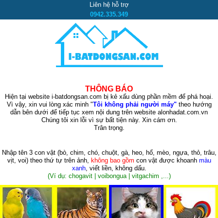
Liên hệ hỗ trợ
0942.335.349
THÔNG BÁO
Hiện tại website i-batdongsan.com bị kẻ xấu dùng phần mềm để phá hoại.
Vì vậy, xin vui lòng xác minh "
Tôi không phải người máy"
theo hướng
dẫn bên dưới để tiếp tục xem nội dung trên website alonhadat.com.vn
Chúng tôi xin lỗi vì sự bất tiện này. Xin cám ơn.
Trân trọng.
Nhập tên 3 con vật
(bò, chim, chó, chuột, gà, heo, hổ, mèo, ngựa, thỏ, trâu,
vịt, voi)
theo thứ tự trên ảnh,
không bao gồm
con vật được khoanh
màu
xanh
, viết liền, không dấu.
(Ví dụ: chogavit | voibongua | vitgachim ,...)