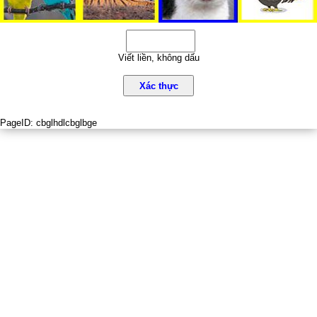
Viết liền, không dấu
Xác thực
PageID:
cbglhdlcbglbge