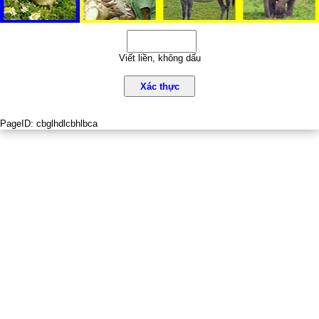
Viết liền, không dấu
Xác thực
PageID:
cbglhdlcbhlbca