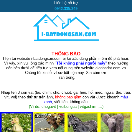
Liên hệ hỗ trợ
0942.335.349
THÔNG BÁO
Hiện tại website i-batdongsan.com bị kẻ xấu dùng phần mềm để phá hoại.
Vì vậy, xin vui lòng xác minh "
Tôi không phải người máy"
theo hướng
dẫn bên dưới để tiếp tục xem nội dung trên website alonhadat.com.vn
Chúng tôi xin lỗi vì sự bất tiện này. Xin cám ơn.
Trân trọng.
Nhập tên 3 con vật
(bò, chim, chó, chuột, gà, heo, hổ, mèo, ngựa, thỏ, trâu,
vịt, voi)
theo thứ tự trên ảnh,
không bao gồm
con vật được khoanh
màu
xanh
, viết liền, không dấu.
(Ví dụ: chogavit | voibongua | vitgachim ,...)