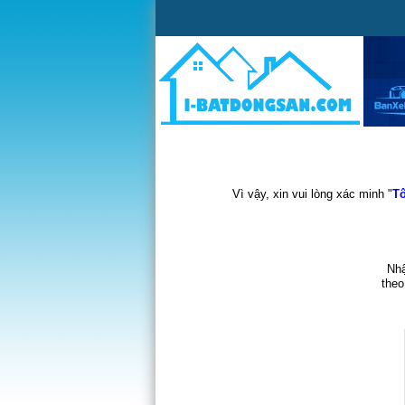
Vì vậy, xin vui lòng xác minh "
Tô
Nhậ
theo