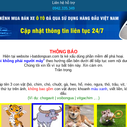
Liên hệ hỗ trợ
0942.335.349
THÔNG BÁO
Hiện tại website i-batdongsan.com bị kẻ xấu dùng phần mềm để phá hoại.
i không phải người máy"
theo hướng dẫn bên dưới để tiếp tục xem nội dun
Chúng tôi xin lỗi vì sự bất tiện này. Xin cám ơn.
Trân trọng.
p tên 3 con vật
(bò, chim, chó, chuột, gà, heo, hổ, mèo, ngựa, thỏ, trâu, vịt, 
 thứ tự trên ảnh,
không bao gồm
con vật được khoanh
màu xanh
, viết liền, 
dấu.
(Ví dụ: chogavit | voibongua | vitgachim ,...)