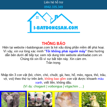
Liên hệ hỗ trợ
0942.335.349
THÔNG BÁO
Hiện tại website i-batdongsan.com bị kẻ xấu dùng phần mềm để phá hoại.
Vì vậy, xin vui lòng xác minh "
Tôi không phải người máy"
theo hướng
dẫn bên dưới để tiếp tục xem nội dung trên website alonhadat.com.vn
Chúng tôi xin lỗi vì sự bất tiện này. Xin cám ơn.
Trân trọng.
Nhập tên 3 con vật
(bò, chim, chó, chuột, gà, heo, hổ, mèo, ngựa, thỏ, trâu,
vịt, voi)
theo thứ tự trên ảnh,
không bao gồm
con vật được khoanh
màu
xanh
, viết liền, không dấu.
(Ví dụ: chogavit | voibongua | vitgachim ,...)