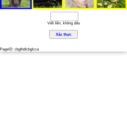
Viết liền, không dấu
Xác thực
PageID:
cbglhdlcbglcca