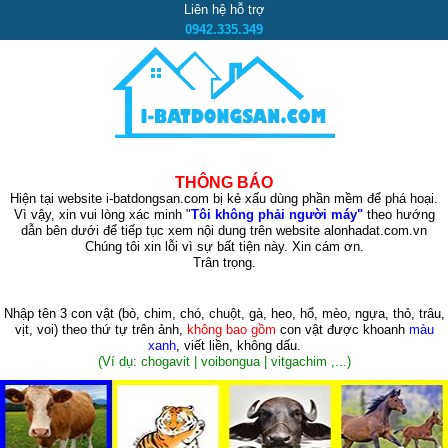
Liên hệ hỗ trợ
0942.335.349
THÔNG BÁO
Hiện tại website i-batdongsan.com bị kẻ xấu dùng phần mềm để phá hoại.
Vì vậy, xin vui lòng xác minh "
Tôi không phải người máy"
theo hướng
dẫn bên dưới để tiếp tục xem nội dung trên website alonhadat.com.vn
Chúng tôi xin lỗi vì sự bất tiện này. Xin cám ơn.
Trân trọng.
Nhập tên 3 con vật
(bò, chim, chó, chuột, gà, heo, hổ, mèo, ngựa, thỏ, trâu,
vịt, voi)
theo thứ tự trên ảnh,
không bao gồm
con vật được khoanh
màu
xanh
, viết liền, không dấu.
(Ví dụ: chogavit | voibongua | vitgachim ,...)