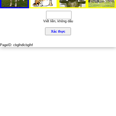
Viết liền, không dấu
Xác thực
PageID:
cbglhdlcbglhf