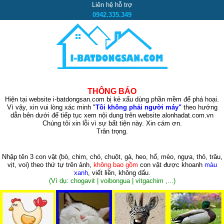
Liên hệ hỗ trợ
0942.335.349
THÔNG BÁO
Hiện tại website i-batdongsan.com bị kẻ xấu dùng phần mềm để phá hoại.
Vì vậy, xin vui lòng xác minh "
Tôi không phải người máy"
theo hướng
dẫn bên dưới để tiếp tục xem nội dung trên website alonhadat.com.vn
Chúng tôi xin lỗi vì sự bất tiện này. Xin cám ơn.
Trân trọng.
Nhập tên 3 con vật
(bò, chim, chó, chuột, gà, heo, hổ, mèo, ngựa, thỏ, trâu,
vịt, voi)
theo thứ tự trên ảnh,
không bao gồm
con vật được khoanh
màu
xanh
, viết liền, không dấu.
(Ví dụ: chogavit | voibongua | vitgachim ,...)