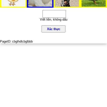
Viết liền, không dấu
Xác thực
PageID:
cbglhdlcbglbbb