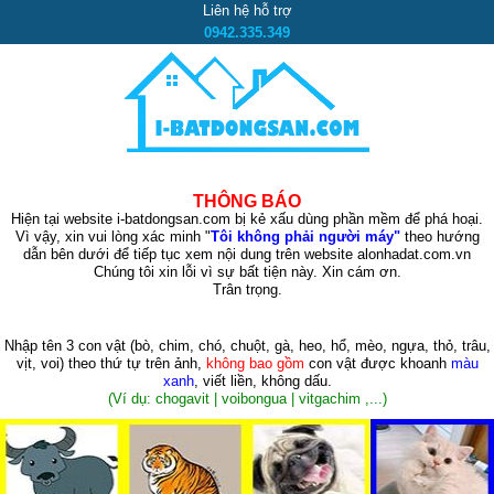
Liên hệ hỗ trợ
0942.335.349
THÔNG BÁO
Hiện tại website i-batdongsan.com bị kẻ xấu dùng phần mềm để phá hoại.
Vì vậy, xin vui lòng xác minh "
Tôi không phải người máy"
theo hướng
dẫn bên dưới để tiếp tục xem nội dung trên website alonhadat.com.vn
Chúng tôi xin lỗi vì sự bất tiện này. Xin cám ơn.
Trân trọng.
Nhập tên 3 con vật
(bò, chim, chó, chuột, gà, heo, hổ, mèo, ngựa, thỏ, trâu,
vịt, voi)
theo thứ tự trên ảnh,
không bao gồm
con vật được khoanh
màu
xanh
, viết liền, không dấu.
(Ví dụ: chogavit | voibongua | vitgachim ,...)