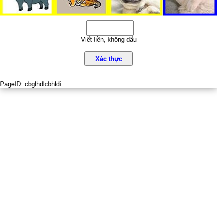
Viết liền, không dấu
Xác thực
PageID:
cbglhdlcbhldi