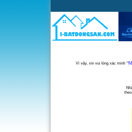
Vì vậy, xin vui lòng xác minh "
Tô
Nhậ
theo