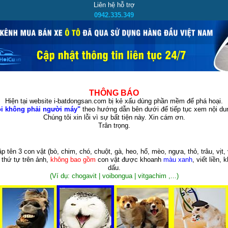
Liên hệ hỗ trợ
0942.335.349
THÔNG BÁO
Hiện tại website i-batdongsan.com bị kẻ xấu dùng phần mềm để phá hoại.
i không phải người máy"
theo hướng dẫn bên dưới để tiếp tục xem nội dun
Chúng tôi xin lỗi vì sự bất tiện này. Xin cám ơn.
Trân trọng.
p tên 3 con vật
(bò, chim, chó, chuột, gà, heo, hổ, mèo, ngựa, thỏ, trâu, vịt, 
 thứ tự trên ảnh,
không bao gồm
con vật được khoanh
màu xanh
, viết liền, 
dấu.
(Ví dụ: chogavit | voibongua | vitgachim ,...)