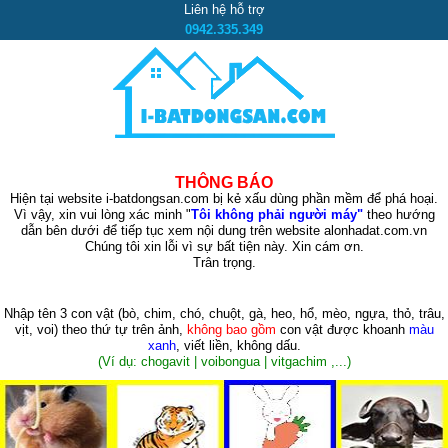
Liên hệ hỗ trợ
0942.335.349
THÔNG BÁO
Hiện tại website i-batdongsan.com bị kẻ xấu dùng phần mềm để phá hoại.
Vì vậy, xin vui lòng xác minh "
Tôi không phải người máy"
theo hướng
dẫn bên dưới để tiếp tục xem nội dung trên website alonhadat.com.vn
Chúng tôi xin lỗi vì sự bất tiện này. Xin cám ơn.
Trân trọng.
Nhập tên 3 con vật
(bò, chim, chó, chuột, gà, heo, hổ, mèo, ngựa, thỏ, trâu,
vịt, voi)
theo thứ tự trên ảnh,
không bao gồm
con vật được khoanh
màu
xanh
, viết liền, không dấu.
(Ví dụ: chogavit | voibongua | vitgachim ,...)