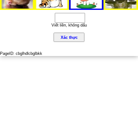
Viết liền, không dấu
Xác thực
PageID:
cbglhdlcbglbkk