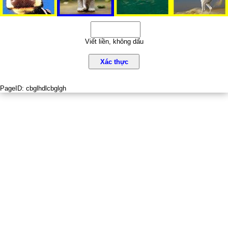
Viết liền, không dấu
Xác thực
PageID:
cbglhdlcbglgh