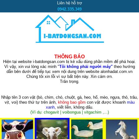
Liên hệ hỗ trợ
0942.335.349
THÔNG BÁO
Hiện tại website i-batdongsan.com bị kẻ xấu dùng phần mềm để phá hoại.
Vì vậy, xin vui lòng xác minh "
Tôi không phải người máy"
theo hướng
dẫn bên dưới để tiếp tục xem nội dung trên website alonhadat.com.vn
Chúng tôi xin lỗi vì sự bất tiện này. Xin cám ơn.
Trân trọng.
Nhập tên 3 con vật
(bò, chim, chó, chuột, gà, heo, hổ, mèo, ngựa, thỏ, trâu,
vịt, voi)
theo thứ tự trên ảnh,
không bao gồm
con vật được khoanh
màu
xanh
, viết liền, không dấu.
(Ví dụ: chogavit | voibongua | vitgachim ,...)