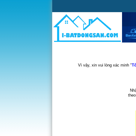
Vì vậy, xin vui lòng xác minh "
Tô
Nhậ
theo