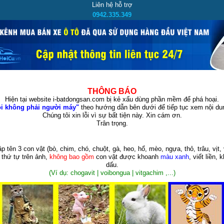
Liên hệ hỗ trợ
0942.335.349
THÔNG BÁO
Hiện tại website i-batdongsan.com bị kẻ xấu dùng phần mềm để phá hoại.
i không phải người máy"
theo hướng dẫn bên dưới để tiếp tục xem nội dun
Chúng tôi xin lỗi vì sự bất tiện này. Xin cám ơn.
Trân trọng.
p tên 3 con vật
(bò, chim, chó, chuột, gà, heo, hổ, mèo, ngựa, thỏ, trâu, vịt, 
 thứ tự trên ảnh,
không bao gồm
con vật được khoanh
màu xanh
, viết liền, 
dấu.
(Ví dụ: chogavit | voibongua | vitgachim ,...)