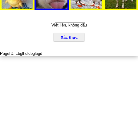
Viết liền, không dấu
Xác thực
PageID:
cbglhdlcbglbgd