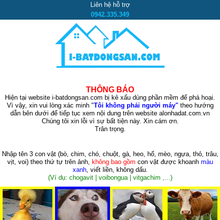
Liên hệ hỗ trợ
0942.335.349
THÔNG BÁO
Hiện tại website i-batdongsan.com bị kẻ xấu dùng phần mềm để phá hoại.
Vì vậy, xin vui lòng xác minh "
Tôi không phải người máy"
theo hướng
dẫn bên dưới để tiếp tục xem nội dung trên website alonhadat.com.vn
Chúng tôi xin lỗi vì sự bất tiện này. Xin cám ơn.
Trân trọng.
Nhập tên 3 con vật
(bò, chim, chó, chuột, gà, heo, hổ, mèo, ngựa, thỏ, trâu,
vịt, voi)
theo thứ tự trên ảnh,
không bao gồm
con vật được khoanh
màu
xanh
, viết liền, không dấu.
(Ví dụ: chogavit | voibongua | vitgachim ,...)