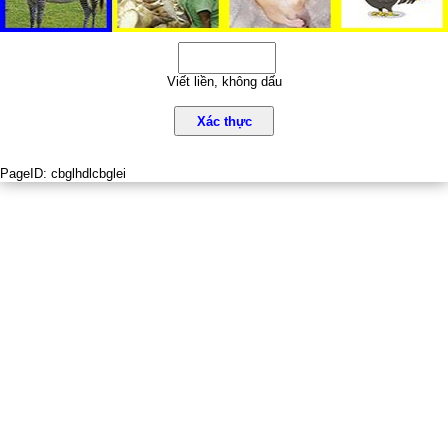
Viết liền, không dấu
Xác thực
PageID:
cbglhdlcbglei