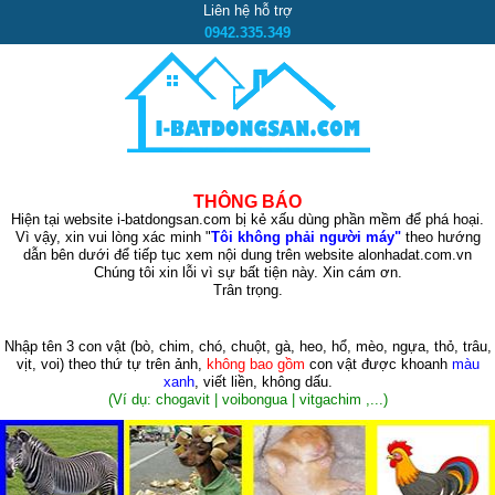
Liên hệ hỗ trợ
0942.335.349
THÔNG BÁO
Hiện tại website i-batdongsan.com bị kẻ xấu dùng phần mềm để phá hoại.
Vì vậy, xin vui lòng xác minh "
Tôi không phải người máy"
theo hướng
dẫn bên dưới để tiếp tục xem nội dung trên website alonhadat.com.vn
Chúng tôi xin lỗi vì sự bất tiện này. Xin cám ơn.
Trân trọng.
Nhập tên 3 con vật
(bò, chim, chó, chuột, gà, heo, hổ, mèo, ngựa, thỏ, trâu,
vịt, voi)
theo thứ tự trên ảnh,
không bao gồm
con vật được khoanh
màu
xanh
, viết liền, không dấu.
(Ví dụ: chogavit | voibongua | vitgachim ,...)