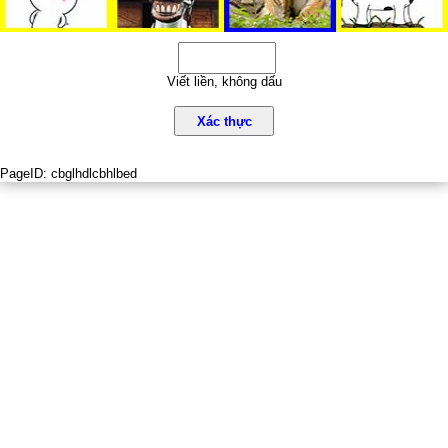
Viết liền, không dấu
Xác thực
PageID:
cbglhdlcbhlbed