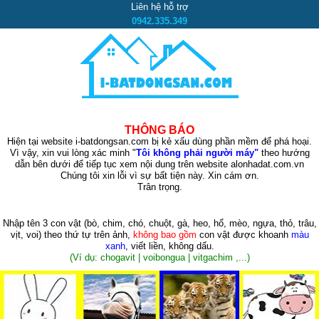
Liên hệ hỗ trợ
0942.335.349
THÔNG BÁO
Hiện tại website i-batdongsan.com bị kẻ xấu dùng phần mềm để phá hoại.
Vì vậy, xin vui lòng xác minh "
Tôi không phải người máy"
theo hướng
dẫn bên dưới để tiếp tục xem nội dung trên website alonhadat.com.vn
Chúng tôi xin lỗi vì sự bất tiện này. Xin cám ơn.
Trân trọng.
Nhập tên 3 con vật
(bò, chim, chó, chuột, gà, heo, hổ, mèo, ngựa, thỏ, trâu,
vịt, voi)
theo thứ tự trên ảnh,
không bao gồm
con vật được khoanh
màu
xanh
, viết liền, không dấu.
(Ví dụ: chogavit | voibongua | vitgachim ,...)