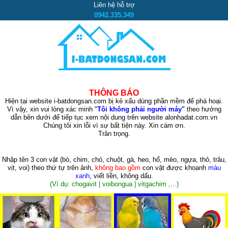
Liên hệ hỗ trợ
0942.335.349
THÔNG BÁO
Hiện tại website i-batdongsan.com bị kẻ xấu dùng phần mềm để phá hoại.
Vì vậy, xin vui lòng xác minh "
Tôi không phải người máy"
theo hướng
dẫn bên dưới để tiếp tục xem nội dung trên website alonhadat.com.vn
Chúng tôi xin lỗi vì sự bất tiện này. Xin cám ơn.
Trân trọng.
Nhập tên 3 con vật
(bò, chim, chó, chuột, gà, heo, hổ, mèo, ngựa, thỏ, trâu,
vịt, voi)
theo thứ tự trên ảnh,
không bao gồm
con vật được khoanh
màu
xanh
, viết liền, không dấu.
(Ví dụ: chogavit | voibongua | vitgachim ,...)