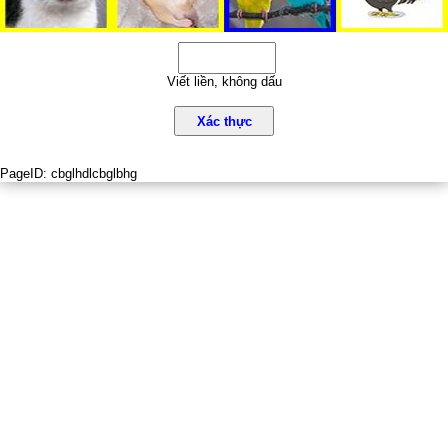
Viết liền, không dấu
Xác thực
PageID:
cbglhdlcbglbhg