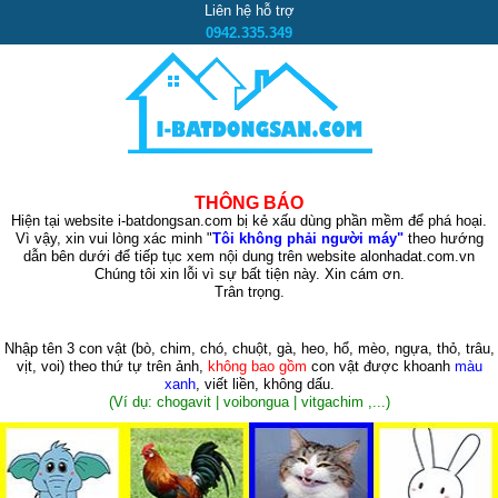
Liên hệ hỗ trợ
0942.335.349
THÔNG BÁO
Hiện tại website i-batdongsan.com bị kẻ xấu dùng phần mềm để phá hoại.
Vì vậy, xin vui lòng xác minh "
Tôi không phải người máy"
theo hướng
dẫn bên dưới để tiếp tục xem nội dung trên website alonhadat.com.vn
Chúng tôi xin lỗi vì sự bất tiện này. Xin cám ơn.
Trân trọng.
Nhập tên 3 con vật
(bò, chim, chó, chuột, gà, heo, hổ, mèo, ngựa, thỏ, trâu,
vịt, voi)
theo thứ tự trên ảnh,
không bao gồm
con vật được khoanh
màu
xanh
, viết liền, không dấu.
(Ví dụ: chogavit | voibongua | vitgachim ,...)