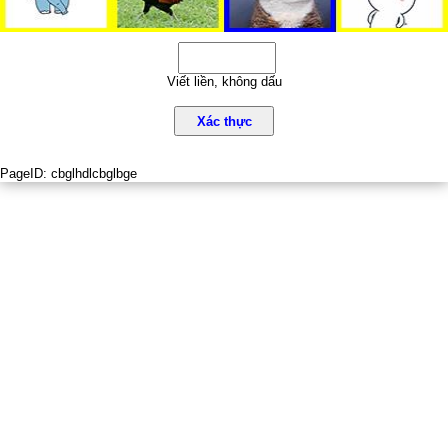
Viết liền, không dấu
Xác thực
PageID:
cbglhdlcbglbge