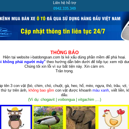
Liên hệ hỗ trợ
0942.335.349
THÔNG BÁO
Hiện tại website i-batdongsan.com bị kẻ xấu dùng phần mềm để phá hoại.
i không phải người máy"
theo hướng dẫn bên dưới để tiếp tục xem nội dun
Chúng tôi xin lỗi vì sự bất tiện này. Xin cám ơn.
Trân trọng.
p tên 3 con vật
(bò, chim, chó, chuột, gà, heo, hổ, mèo, ngựa, thỏ, trâu, vịt, 
 thứ tự trên ảnh,
không bao gồm
con vật được khoanh
màu xanh
, viết liền, 
dấu.
(Ví dụ: chogavit | voibongua | vitgachim ,...)