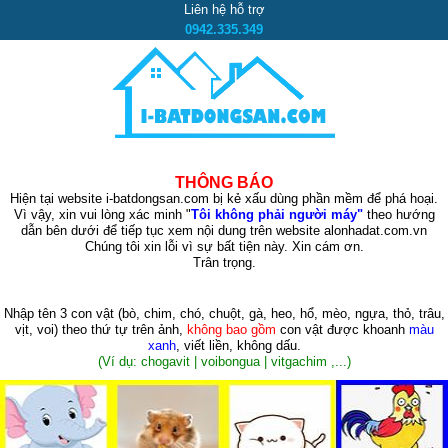
Liên hệ hỗ trợ
0942.335.349
THÔNG BÁO
Hiện tại website i-batdongsan.com bị kẻ xấu dùng phần mềm để phá hoại.
Vì vậy, xin vui lòng xác minh "
Tôi không phải người máy"
theo hướng
dẫn bên dưới để tiếp tục xem nội dung trên website alonhadat.com.vn
Chúng tôi xin lỗi vì sự bất tiện này. Xin cám ơn.
Trân trọng.
Nhập tên 3 con vật
(bò, chim, chó, chuột, gà, heo, hổ, mèo, ngựa, thỏ, trâu,
vịt, voi)
theo thứ tự trên ảnh,
không bao gồm
con vật được khoanh
màu
xanh
, viết liền, không dấu.
(Ví dụ: chogavit | voibongua | vitgachim ,...)