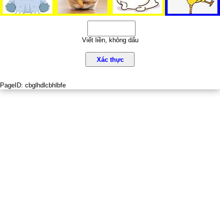
Viết liền, không dấu
Xác thực
PageID:
cbglhdlcbhlbfe