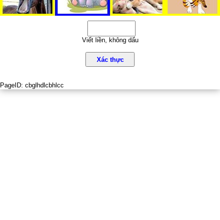
Viết liền, không dấu
Xác thực
PageID:
cbglhdlcbhlcc