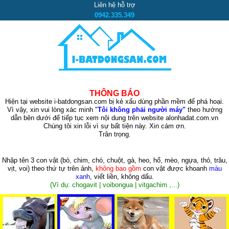
Liên hệ hỗ trợ
0942.335.349
THÔNG BÁO
Hiện tại website i-batdongsan.com bị kẻ xấu dùng phần mềm để phá hoại.
Vì vậy, xin vui lòng xác minh "
Tôi không phải người máy"
theo hướng
dẫn bên dưới để tiếp tục xem nội dung trên website alonhadat.com.vn
Chúng tôi xin lỗi vì sự bất tiện này. Xin cám ơn.
Trân trọng.
Nhập tên 3 con vật
(bò, chim, chó, chuột, gà, heo, hổ, mèo, ngựa, thỏ, trâu,
vịt, voi)
theo thứ tự trên ảnh,
không bao gồm
con vật được khoanh
màu
xanh
, viết liền, không dấu.
(Ví dụ: chogavit | voibongua | vitgachim ,...)