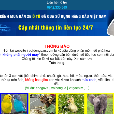
Liên hệ hỗ trợ
0942.335.349
THÔNG BÁO
Hiện tại website i-batdongsan.com bị kẻ xấu dùng phần mềm để phá hoại.
i không phải người máy"
theo hướng dẫn bên dưới để tiếp tục xem nội dun
Chúng tôi xin lỗi vì sự bất tiện này. Xin cám ơn.
Trân trọng.
p tên 3 con vật
(bò, chim, chó, chuột, gà, heo, hổ, mèo, ngựa, thỏ, trâu, vịt, 
 thứ tự trên ảnh,
không bao gồm
con vật được khoanh
màu xanh
, viết liền, 
dấu.
(Ví dụ: chogavit | voibongua | vitgachim ,...)