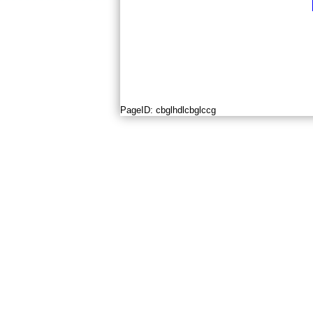
PageID:
cbglhdlcbglccg