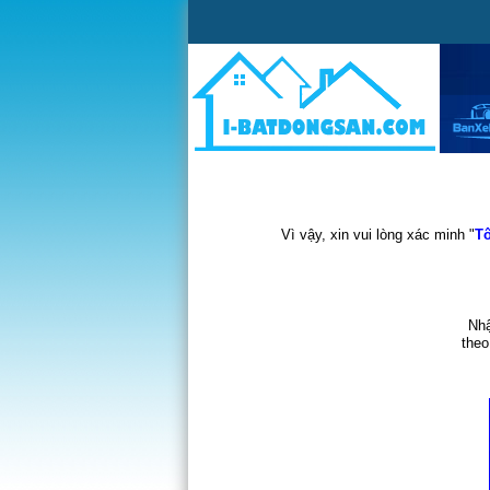
Vì vậy, xin vui lòng xác minh "
Tô
Nhậ
theo