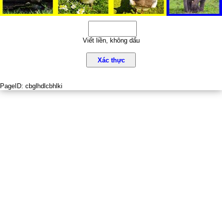
Viết liền, không dấu
Xác thực
PageID:
cbglhdlcbhlki