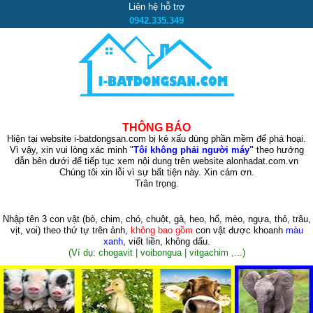
Liên hệ hỗ trợ
0942.335.349
THÔNG BÁO
Hiện tại website i-batdongsan.com bị kẻ xấu dùng phần mềm để phá hoại.
Vì vậy, xin vui lòng xác minh "
Tôi không phải người máy"
theo hướng
dẫn bên dưới để tiếp tục xem nội dung trên website alonhadat.com.vn
Chúng tôi xin lỗi vì sự bất tiện này. Xin cám ơn.
Trân trọng.
Nhập tên 3 con vật
(bò, chim, chó, chuột, gà, heo, hổ, mèo, ngựa, thỏ, trâu,
vịt, voi)
theo thứ tự trên ảnh,
không bao gồm
con vật được khoanh
màu
xanh
, viết liền, không dấu.
(Ví dụ: chogavit | voibongua | vitgachim ,...)