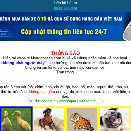
Liên hệ hỗ trợ
0942.335.349
THÔNG BÁO
Hiện tại website i-batdongsan.com bị kẻ xấu dùng phần mềm để phá hoại.
i không phải người máy"
theo hướng dẫn bên dưới để tiếp tục xem nội dun
Chúng tôi xin lỗi vì sự bất tiện này. Xin cám ơn.
Trân trọng.
p tên 3 con vật
(bò, chim, chó, chuột, gà, heo, hổ, mèo, ngựa, thỏ, trâu, vịt, 
 thứ tự trên ảnh,
không bao gồm
con vật được khoanh
màu xanh
, viết liền, 
dấu.
(Ví dụ: chogavit | voibongua | vitgachim ,...)