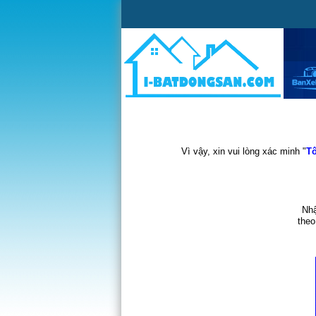
Vì vậy, xin vui lòng xác minh "
Tô
Nhậ
theo