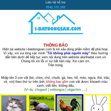
Liên hệ hỗ trợ
0942.335.349
THÔNG BÁO
Hiện tại website i-batdongsan.com bị kẻ xấu dùng phần mềm để phá hoại.
Vì vậy, xin vui lòng xác minh "
Tôi không phải người máy"
theo hướng
dẫn bên dưới để tiếp tục xem nội dung trên website alonhadat.com.vn
Chúng tôi xin lỗi vì sự bất tiện này. Xin cám ơn.
Trân trọng.
Nhập tên 3 con vật
(bò, chim, chó, chuột, gà, heo, hổ, mèo, ngựa, thỏ, trâu,
vịt, voi)
theo thứ tự trên ảnh,
không bao gồm
con vật được khoanh
màu
xanh
, viết liền, không dấu.
(Ví dụ: chogavit | voibongua | vitgachim ,...)