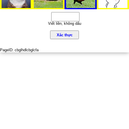
Viết liền, không dấu
Xác thực
PageID:
cbglhdlcbglcfa