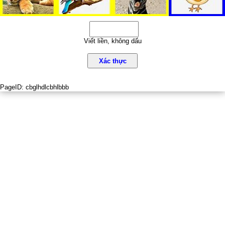
Viết liền, không dấu
Xác thực
PageID:
cbglhdlcbhlbbb