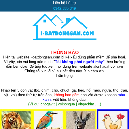
Liên hệ hỗ trợ
0942.335.349
THÔNG BÁO
Hiện tại website i-batdongsan.com bị kẻ xấu dùng phần mềm để phá hoại.
Vì vậy, xin vui lòng xác minh "
Tôi không phải người máy"
theo hướng
dẫn bên dưới để tiếp tục xem nội dung trên website alonhadat.com.vn
Chúng tôi xin lỗi vì sự bất tiện này. Xin cám ơn.
Trân trọng.
Nhập tên 3 con vật
(bò, chim, chó, chuột, gà, heo, hổ, mèo, ngựa, thỏ, trâu,
vịt, voi)
theo thứ tự trên ảnh,
không bao gồm
con vật được khoanh
màu
xanh
, viết liền, không dấu.
(Ví dụ: chogavit | voibongua | vitgachim ,...)