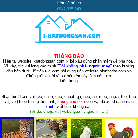
Liên hệ hỗ trợ
0942.335.349
THÔNG BÁO
Hiện tại website i-batdongsan.com bị kẻ xấu dùng phần mềm để phá hoại.
Vì vậy, xin vui lòng xác minh "
Tôi không phải người máy"
theo hướng
dẫn bên dưới để tiếp tục xem nội dung trên website alonhadat.com.vn
Chúng tôi xin lỗi vì sự bất tiện này. Xin cám ơn.
Trân trọng.
Nhập tên 3 con vật
(bò, chim, chó, chuột, gà, heo, hổ, mèo, ngựa, thỏ, trâu,
vịt, voi)
theo thứ tự trên ảnh,
không bao gồm
con vật được khoanh
màu
xanh
, viết liền, không dấu.
(Ví dụ: chogavit | voibongua | vitgachim ,...)