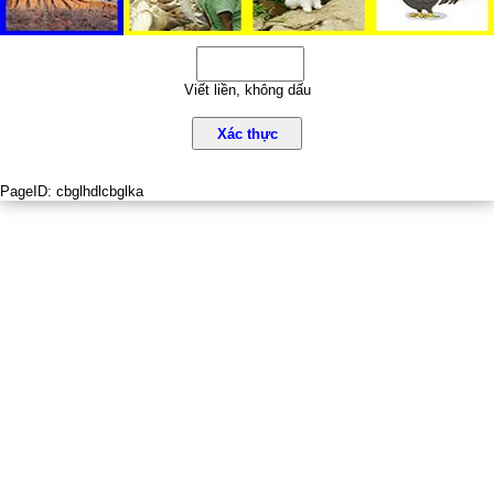
Viết liền, không dấu
Xác thực
PageID:
cbglhdlcbglka