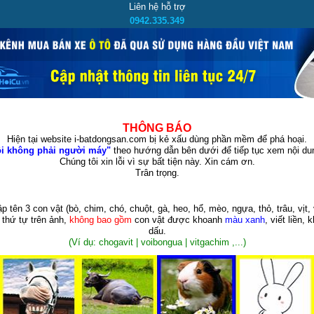
Liên hệ hỗ trợ
0942.335.349
THÔNG BÁO
Hiện tại website i-batdongsan.com bị kẻ xấu dùng phần mềm để phá hoại.
i không phải người máy"
theo hướng dẫn bên dưới để tiếp tục xem nội dun
Chúng tôi xin lỗi vì sự bất tiện này. Xin cám ơn.
Trân trọng.
p tên 3 con vật
(bò, chim, chó, chuột, gà, heo, hổ, mèo, ngựa, thỏ, trâu, vịt, 
 thứ tự trên ảnh,
không bao gồm
con vật được khoanh
màu xanh
, viết liền, 
dấu.
(Ví dụ: chogavit | voibongua | vitgachim ,...)