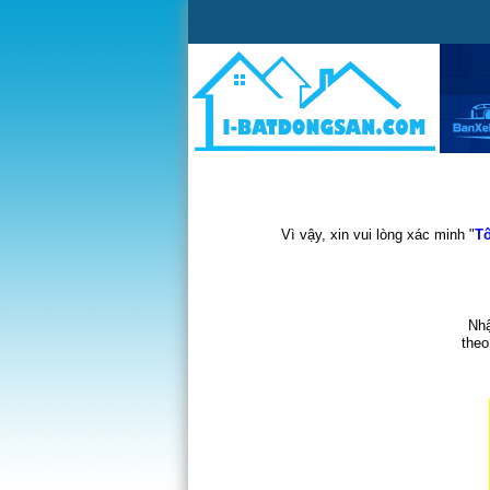
Vì vậy, xin vui lòng xác minh "
Tô
Nhậ
theo