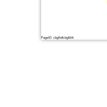
PageID:
cbglhdlcbglbhh