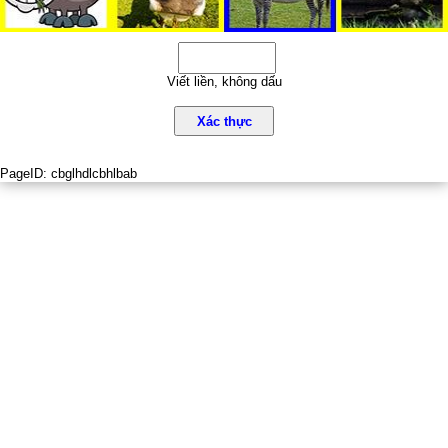
Viết liền, không dấu
Xác thực
PageID:
cbglhdlcbhlbab