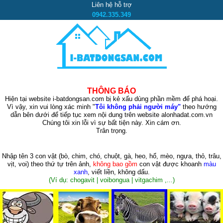
Liên hệ hỗ trợ
0942.335.349
THÔNG BÁO
Hiện tại website i-batdongsan.com bị kẻ xấu dùng phần mềm để phá hoại.
Vì vậy, xin vui lòng xác minh "
Tôi không phải người máy"
theo hướng
dẫn bên dưới để tiếp tục xem nội dung trên website alonhadat.com.vn
Chúng tôi xin lỗi vì sự bất tiện này. Xin cám ơn.
Trân trọng.
Nhập tên 3 con vật
(bò, chim, chó, chuột, gà, heo, hổ, mèo, ngựa, thỏ, trâu,
vịt, voi)
theo thứ tự trên ảnh,
không bao gồm
con vật được khoanh
màu
xanh
, viết liền, không dấu.
(Ví dụ: chogavit | voibongua | vitgachim ,...)