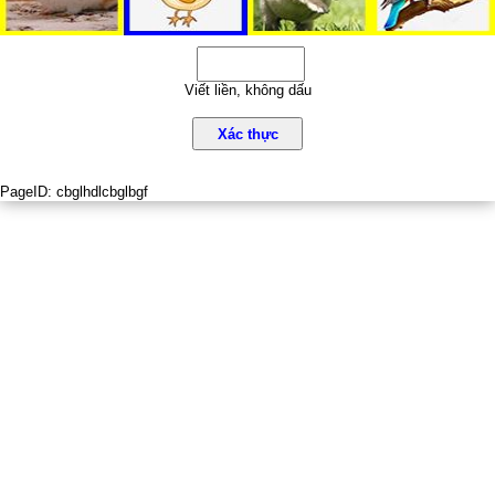
Viết liền, không dấu
Xác thực
PageID:
cbglhdlcbglbgf