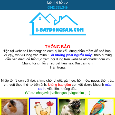
Liên hệ hỗ trợ
0942.335.349
THÔNG BÁO
Hiện tại website i-batdongsan.com bị kẻ xấu dùng phần mềm để phá hoại.
Vì vậy, xin vui lòng xác minh "
Tôi không phải người máy"
theo hướng
dẫn bên dưới để tiếp tục xem nội dung trên website alonhadat.com.vn
Chúng tôi xin lỗi vì sự bất tiện này. Xin cám ơn.
Trân trọng.
Nhập tên 3 con vật
(bò, chim, chó, chuột, gà, heo, hổ, mèo, ngựa, thỏ, trâu,
vịt, voi)
theo thứ tự trên ảnh,
không bao gồm
con vật được khoanh
màu
xanh
, viết liền, không dấu.
(Ví dụ: chogavit | voibongua | vitgachim ,...)