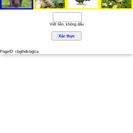
Viết liền, không dấu
Xác thực
PageID:
cbglhdlcbglca