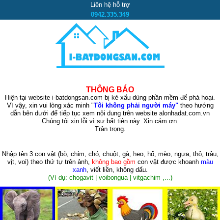
Liên hệ hỗ trợ
0942.335.349
THÔNG BÁO
Hiện tại website i-batdongsan.com bị kẻ xấu dùng phần mềm để phá hoại.
Vì vậy, xin vui lòng xác minh "
Tôi không phải người máy"
theo hướng
dẫn bên dưới để tiếp tục xem nội dung trên website alonhadat.com.vn
Chúng tôi xin lỗi vì sự bất tiện này. Xin cám ơn.
Trân trọng.
Nhập tên 3 con vật
(bò, chim, chó, chuột, gà, heo, hổ, mèo, ngựa, thỏ, trâu,
vịt, voi)
theo thứ tự trên ảnh,
không bao gồm
con vật được khoanh
màu
xanh
, viết liền, không dấu.
(Ví dụ: chogavit | voibongua | vitgachim ,...)