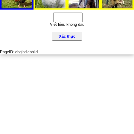
Viết liền, không dấu
Xác thực
PageID:
cbglhdlcbhlid