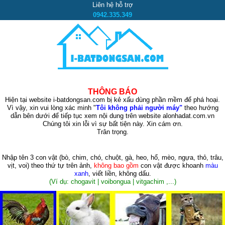
Liên hệ hỗ trợ
0942.335.349
THÔNG BÁO
Hiện tại website i-batdongsan.com bị kẻ xấu dùng phần mềm để phá hoại.
Vì vậy, xin vui lòng xác minh "
Tôi không phải người máy"
theo hướng
dẫn bên dưới để tiếp tục xem nội dung trên website alonhadat.com.vn
Chúng tôi xin lỗi vì sự bất tiện này. Xin cám ơn.
Trân trọng.
Nhập tên 3 con vật
(bò, chim, chó, chuột, gà, heo, hổ, mèo, ngựa, thỏ, trâu,
vịt, voi)
theo thứ tự trên ảnh,
không bao gồm
con vật được khoanh
màu
xanh
, viết liền, không dấu.
(Ví dụ: chogavit | voibongua | vitgachim ,...)