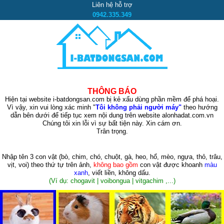
Liên hệ hỗ trợ
0942.335.349
THÔNG BÁO
Hiện tại website i-batdongsan.com bị kẻ xấu dùng phần mềm để phá hoại.
Vì vậy, xin vui lòng xác minh "
Tôi không phải người máy"
theo hướng
dẫn bên dưới để tiếp tục xem nội dung trên website alonhadat.com.vn
Chúng tôi xin lỗi vì sự bất tiện này. Xin cám ơn.
Trân trọng.
Nhập tên 3 con vật
(bò, chim, chó, chuột, gà, heo, hổ, mèo, ngựa, thỏ, trâu,
vịt, voi)
theo thứ tự trên ảnh,
không bao gồm
con vật được khoanh
màu
xanh
, viết liền, không dấu.
(Ví dụ: chogavit | voibongua | vitgachim ,...)