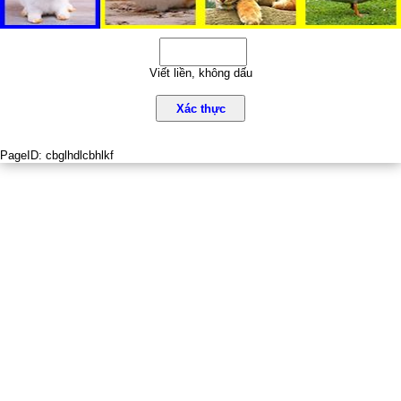
Viết liền, không dấu
Xác thực
PageID:
cbglhdlcbhlkf