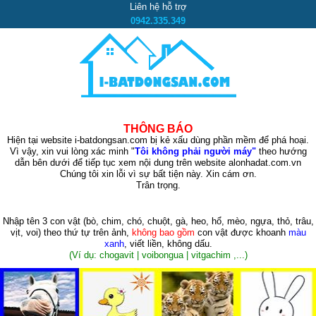
Liên hệ hỗ trợ
0942.335.349
THÔNG BÁO
Hiện tại website i-batdongsan.com bị kẻ xấu dùng phần mềm để phá hoại.
Vì vậy, xin vui lòng xác minh "
Tôi không phải người máy"
theo hướng
dẫn bên dưới để tiếp tục xem nội dung trên website alonhadat.com.vn
Chúng tôi xin lỗi vì sự bất tiện này. Xin cám ơn.
Trân trọng.
Nhập tên 3 con vật
(bò, chim, chó, chuột, gà, heo, hổ, mèo, ngựa, thỏ, trâu,
vịt, voi)
theo thứ tự trên ảnh,
không bao gồm
con vật được khoanh
màu
xanh
, viết liền, không dấu.
(Ví dụ: chogavit | voibongua | vitgachim ,...)