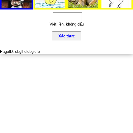
Viết liền, không dấu
Xác thực
PageID:
cbglhdlcbglcfb