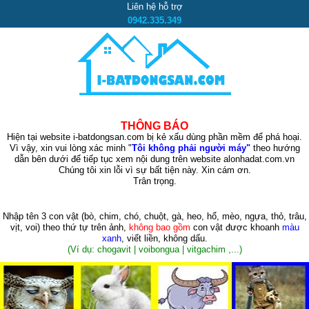
Liên hệ hỗ trợ
0942.335.349
THÔNG BÁO
Hiện tại website i-batdongsan.com bị kẻ xấu dùng phần mềm để phá hoại.
Vì vậy, xin vui lòng xác minh "
Tôi không phải người máy"
theo hướng
dẫn bên dưới để tiếp tục xem nội dung trên website alonhadat.com.vn
Chúng tôi xin lỗi vì sự bất tiện này. Xin cám ơn.
Trân trọng.
Nhập tên 3 con vật
(bò, chim, chó, chuột, gà, heo, hổ, mèo, ngựa, thỏ, trâu,
vịt, voi)
theo thứ tự trên ảnh,
không bao gồm
con vật được khoanh
màu
xanh
, viết liền, không dấu.
(Ví dụ: chogavit | voibongua | vitgachim ,...)