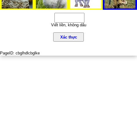
Viết liền, không dấu
Xác thực
PageID:
cbglhdlcbglke