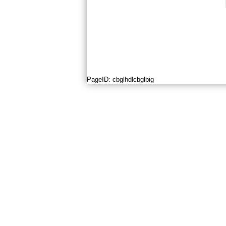
PageID:
cbglhdlcbglbig