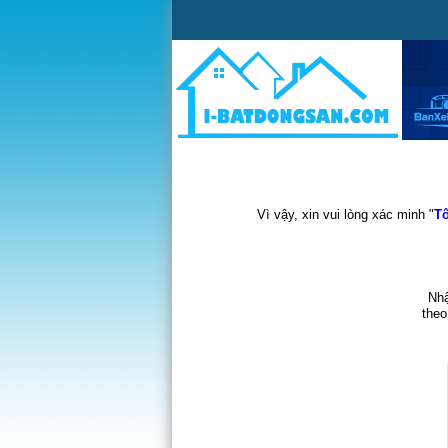
Vì vậy, xin vui lòng xác minh "
Tô
Nhậ
theo