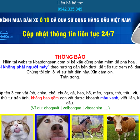
Liên hệ hỗ trợ
0942.335.349
THÔNG BÁO
Hiện tại website i-batdongsan.com bị kẻ xấu dùng phần mềm để phá hoại.
i không phải người máy"
theo hướng dẫn bên dưới để tiếp tục xem nội dun
Chúng tôi xin lỗi vì sự bất tiện này. Xin cám ơn.
Trân trọng.
p tên 3 con vật
(bò, chim, chó, chuột, gà, heo, hổ, mèo, ngựa, thỏ, trâu, vịt, 
 thứ tự trên ảnh,
không bao gồm
con vật được khoanh
màu xanh
, viết liền, 
dấu.
(Ví dụ: chogavit | voibongua | vitgachim ,...)