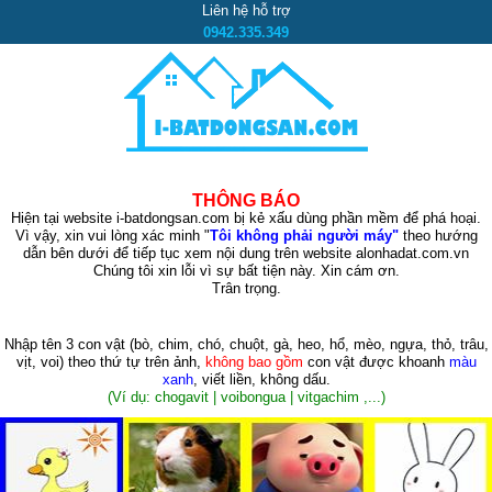
Liên hệ hỗ trợ
0942.335.349
THÔNG BÁO
Hiện tại website i-batdongsan.com bị kẻ xấu dùng phần mềm để phá hoại.
Vì vậy, xin vui lòng xác minh "
Tôi không phải người máy"
theo hướng
dẫn bên dưới để tiếp tục xem nội dung trên website alonhadat.com.vn
Chúng tôi xin lỗi vì sự bất tiện này. Xin cám ơn.
Trân trọng.
Nhập tên 3 con vật
(bò, chim, chó, chuột, gà, heo, hổ, mèo, ngựa, thỏ, trâu,
vịt, voi)
theo thứ tự trên ảnh,
không bao gồm
con vật được khoanh
màu
xanh
, viết liền, không dấu.
(Ví dụ: chogavit | voibongua | vitgachim ,...)