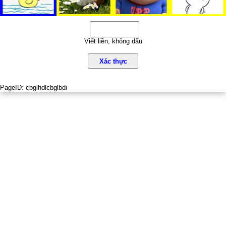
Viết liền, không dấu
Xác thực
PageID:
cbglhdlcbglbdi