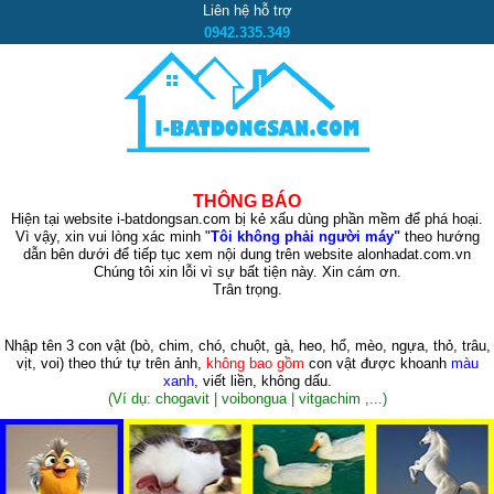
Liên hệ hỗ trợ
0942.335.349
THÔNG BÁO
Hiện tại website i-batdongsan.com bị kẻ xấu dùng phần mềm để phá hoại.
Vì vậy, xin vui lòng xác minh "
Tôi không phải người máy"
theo hướng
dẫn bên dưới để tiếp tục xem nội dung trên website alonhadat.com.vn
Chúng tôi xin lỗi vì sự bất tiện này. Xin cám ơn.
Trân trọng.
Nhập tên 3 con vật
(bò, chim, chó, chuột, gà, heo, hổ, mèo, ngựa, thỏ, trâu,
vịt, voi)
theo thứ tự trên ảnh,
không bao gồm
con vật được khoanh
màu
xanh
, viết liền, không dấu.
(Ví dụ: chogavit | voibongua | vitgachim ,...)