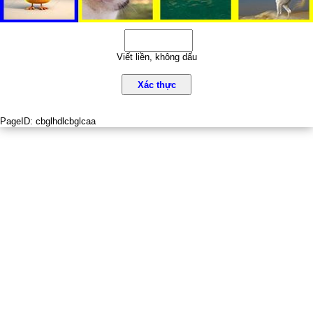
Viết liền, không dấu
Xác thực
PageID:
cbglhdlcbglcaa