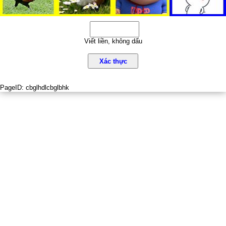
Viết liền, không dấu
Xác thực
PageID:
cbglhdlcbglbhk