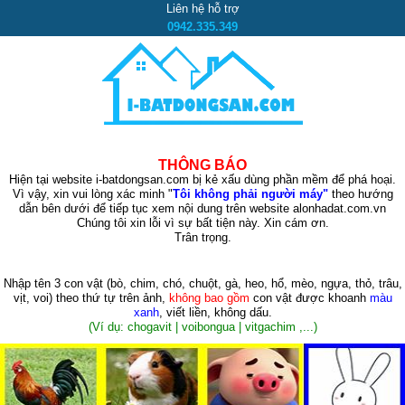
Liên hệ hỗ trợ
0942.335.349
THÔNG BÁO
Hiện tại website i-batdongsan.com bị kẻ xấu dùng phần mềm để phá hoại.
Vì vậy, xin vui lòng xác minh "
Tôi không phải người máy"
theo hướng
dẫn bên dưới để tiếp tục xem nội dung trên website alonhadat.com.vn
Chúng tôi xin lỗi vì sự bất tiện này. Xin cám ơn.
Trân trọng.
Nhập tên 3 con vật
(bò, chim, chó, chuột, gà, heo, hổ, mèo, ngựa, thỏ, trâu,
vịt, voi)
theo thứ tự trên ảnh,
không bao gồm
con vật được khoanh
màu
xanh
, viết liền, không dấu.
(Ví dụ: chogavit | voibongua | vitgachim ,...)