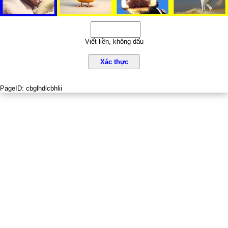
Viết liền, không dấu
Xác thực
PageID:
cbglhdlcbhlii