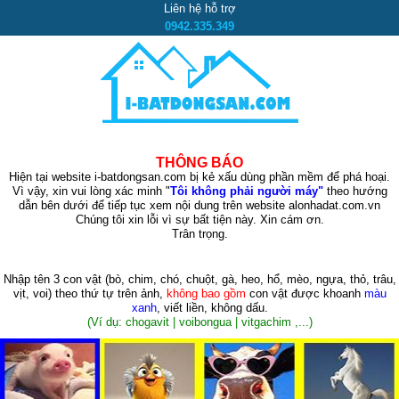
Liên hệ hỗ trợ
0942.335.349
THÔNG BÁO
Hiện tại website i-batdongsan.com bị kẻ xấu dùng phần mềm để phá hoại.
Vì vậy, xin vui lòng xác minh "
Tôi không phải người máy"
theo hướng
dẫn bên dưới để tiếp tục xem nội dung trên website alonhadat.com.vn
Chúng tôi xin lỗi vì sự bất tiện này. Xin cám ơn.
Trân trọng.
Nhập tên 3 con vật
(bò, chim, chó, chuột, gà, heo, hổ, mèo, ngựa, thỏ, trâu,
vịt, voi)
theo thứ tự trên ảnh,
không bao gồm
con vật được khoanh
màu
xanh
, viết liền, không dấu.
(Ví dụ: chogavit | voibongua | vitgachim ,...)