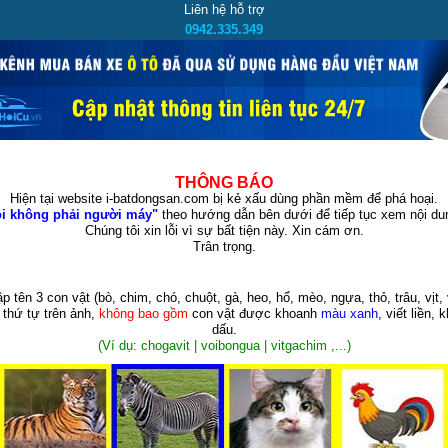
Liên hệ hỗ trợ
0942.335.349
THÔNG BÁO
Hiện tại website i-batdongsan.com bị kẻ xấu dùng phần mềm để phá hoại.
i không phải người máy"
theo hướng dẫn bên dưới để tiếp tục xem nội dun
Chúng tôi xin lỗi vì sự bất tiện này. Xin cám ơn.
Trân trọng.
p tên 3 con vật
(bò, chim, chó, chuột, gà, heo, hổ, mèo, ngựa, thỏ, trâu, vịt, 
 thứ tự trên ảnh,
không bao gồm
con vật được khoanh
màu xanh
, viết liền, 
dấu.
(Ví dụ: chogavit | voibongua | vitgachim ,...)