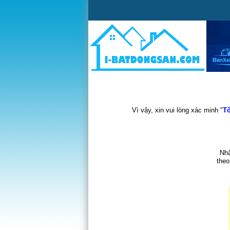
Vì vậy, xin vui lòng xác minh "
Tô
Nhậ
theo