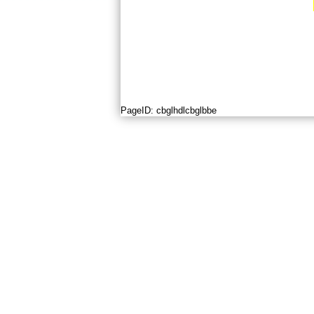
PageID:
cbglhdlcbglbbe