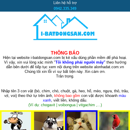
Liên hệ hỗ trợ
0942.335.349
THÔNG BÁO
Hiện tại website i-batdongsan.com bị kẻ xấu dùng phần mềm để phá hoại.
Vì vậy, xin vui lòng xác minh "
Tôi không phải người máy"
theo hướng
dẫn bên dưới để tiếp tục xem nội dung trên website alonhadat.com.vn
Chúng tôi xin lỗi vì sự bất tiện này. Xin cám ơn.
Trân trọng.
Nhập tên 3 con vật
(bò, chim, chó, chuột, gà, heo, hổ, mèo, ngựa, thỏ, trâu,
vịt, voi)
theo thứ tự trên ảnh,
không bao gồm
con vật được khoanh
màu
xanh
, viết liền, không dấu.
(Ví dụ: chogavit | voibongua | vitgachim ,...)