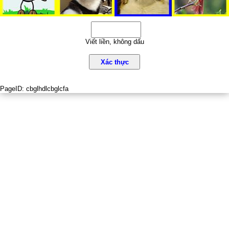
Viết liền, không dấu
Xác thực
PageID:
cbglhdlcbglcfa