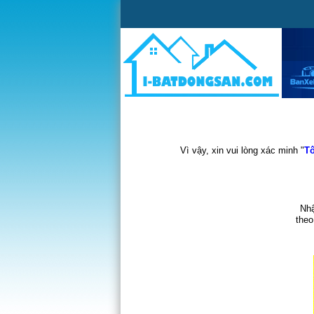
Vì vậy, xin vui lòng xác minh "
Tô
Nhậ
theo