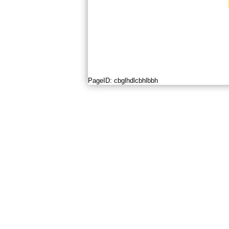
PageID:
cbglhdlcbhlbbh