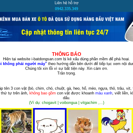
Liên hệ hỗ trợ
0942.335.349
THÔNG BÁO
Hiện tại website i-batdongsan.com bị kẻ xấu dùng phần mềm để phá hoại.
i không phải người máy"
theo hướng dẫn bên dưới để tiếp tục xem nội dun
Chúng tôi xin lỗi vì sự bất tiện này. Xin cám ơn.
Trân trọng.
p tên 3 con vật
(bò, chim, chó, chuột, gà, heo, hổ, mèo, ngựa, thỏ, trâu, vịt, 
 thứ tự trên ảnh,
không bao gồm
con vật được khoanh
màu xanh
, viết liền, 
dấu.
(Ví dụ: chogavit | voibongua | vitgachim ,...)