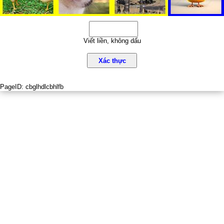
Viết liền, không dấu
Xác thực
PageID:
cbglhdlcbhlfb